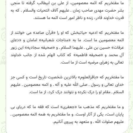
ما مفتخریم که ائمه معصومین، از علی بن ابیطالب‏‎ ‎‏گرفته تا منجی
بشر حضرت مهدی صاحب زمان ـ علیهم‏‎ ‎‏آلاف التحیات والسلام ـ که به
قدرت خداوند قادر، زنده و‏‎ ‎‏ناظر امور است ائمه ما هستند.‏
ما مفتخریم که ادعیه حیاتبخش که او را «قرآن صاعد»‏‎ ‎‏می خوانند از
ائمه معصومین ما است. ما به «مناجات‏‎ ‎‏شعبانیه» امامان و «دعای
عرفات» حسین بن‏ علی ـ علیهما السلام ـ و «صحیفه سجادیه» این زبور
آل‏‎ ‎‏محمد و «صحیفه فاطمیه» که کتاب الهام شده از جانب‏‎ ‎‏خداوند
تعالی به زهرای مرضیه است از ما است.‏
ما مفتخریم که «باقرالعلوم» بالاترین شخصیت تاریخ‏‎ ‎‏است و کسی جز
خدای تعالی و رسول ـ صلی الله علیه و آله ـ‏‎ ‎‏و ائمه معصومین ـ علیهم
السلام ـ مقام او را درک نکرده و‏‎ ‎‏نتوانند درک کرد، از ما است.‏
و ما مفتخریم که مذهب ما «جعفری» است که فقه ما که‏‎ ‎‏دریای بی
پایان است، یکی از آثار اوست. و ما مفتخریم به‏‎ ‎‏همه ائمه معصومین ـ
علیهم صلوات الله ـ و متعهد به پیروی‏‎ ‎‏آنانیم.