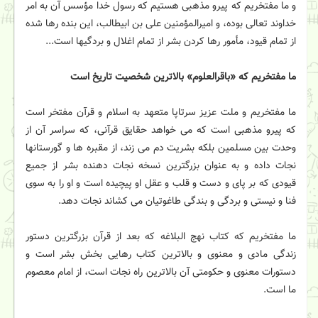
و ما مفتخریم که پیرو مذهبی هستیم که رسول خدا‏‎ ‎‏مؤسس آن به امر
خداوند تعالی بوده، و امیرالمؤمنین علی‏‎ ‎‏بن ابیطالب، این بنده رها شده
از تمام قیود، مأمور رها‏‎ ‎‏کردن بشر از تمام اغلال و بردگیها است.‏..
ما مفتخریم که «باقرالعلوم» بالاترین شخصیت تاریخ‏‎ ‎‏است
ما مفتخریم و ملت عزیز سرتاپا متعهد به اسلام و قرآن‏‎ ‎‏مفتخر است
که پیرو مذهبی است که می خواهد حقایق‏ قرآنی، که سراسر آن از
وحدت بین مسلمین بلکه بشریت‏‎ ‎‏دم می زند، از مقبره ها و گورستانها
نجات داده و به عنوان‏‎ ‎‏بزرگترین نسخه نجات دهنده بشر از جمیع
ما مفتخریم که کتاب نهج البلاغه که بعد از قرآن‏‎ ‎‏بزرگترین دستور
زندگی مادی و معنوی و بالاترین کتاب‏‎ ‎‏رهایی بخش بشر است و
دستورات معنوی و حکومتی آن‏‎ ‎‏بالاترین راه نجات است، از امام معصوم
ما است.‏