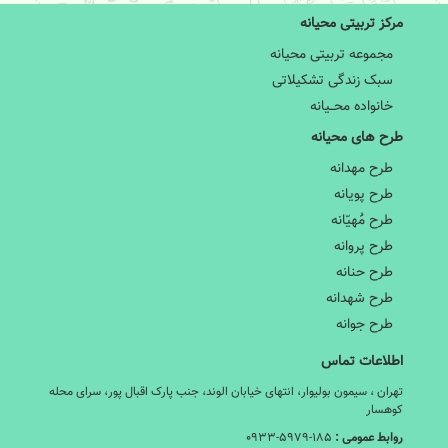
مرکز تربیتی محیانه
مجموعه تربیتی محیانه
سبک زندگی تشکیلاتی
خانواده محــیانه
طرح های محیانه
طرح مهدانه
طرح پویانه
طرح مَُهیّانه
طرح پروانه
طرح حنانه
طرح شهدانه
طرح جوانه
اطلاعات تماس
تهران ، سیمون بولیوار، انتهای خیابان الوند، جنب پارک اقبال پور، سرای محله
کوهسار
روابط عمومی :
۰۹۳۳-۵۹۷۹-۱۸۵