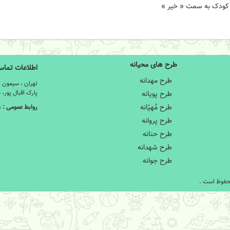
ی کودک به سمت « خیر »
طرح های محیانه
اطلاعات تما
طرح مهدانه
تهران ، سیمون بو
پارک اقبال پور،
طرح پویانه
طرح مَُهیّانه
روابط عمومی :
۵
طرح پروانه
طرح حنانه
طرح شهدانه
طرح جوانه
محفوظ است .