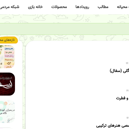
محیانه
مطالب
رویدادها
محصولات
خانه بازی
شبکه مردمی
تازه‌های مح
گلی (سفال)
 و فطرت
تسلیت باد
صصی هنرهای ترکیبی
کودک بحران